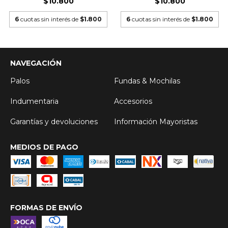
$10.800
$10.800
6
cuotas sin interés de
$1.800
6
cuotas sin interés de
$1.800
NAVEGACIÓN
Palos
Fundas & Mochilas
Indumentaria
Accesorios
Garantías y devoluciones
Información Mayoristas
MEDIOS DE PAGO
FORMAS DE ENVÍO