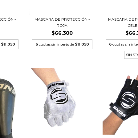
CCIÓN -
MASCARA DE PROTECCIÓN -
MASCARA DE P
ROJA
CELE
$66.300
$66.
e
$11.050
6
cuotas sin interés de
$11.050
6
cuotas sin int
SIN S