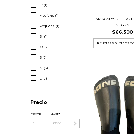
Jr (1)
Mediano (1)
MASCARA DE PROTE
NEGRA
Pequeña (1)
$66.300
Sr (1)
6
cuotas sin interés d
Xs (2)
S (5)
M (5)
L (3)
Precio
DESDE
HASTA