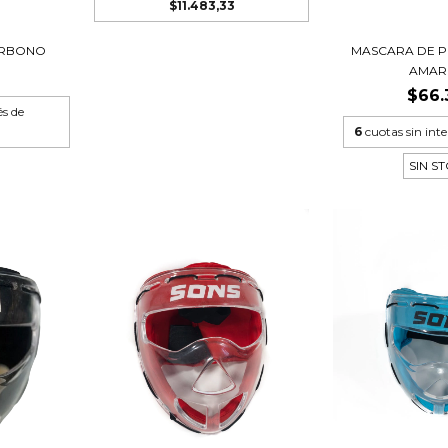
$11.483,33
MASCARA DE P
ARBONO
AMAR
$66.
és de
6
cuotas sin int
SIN S