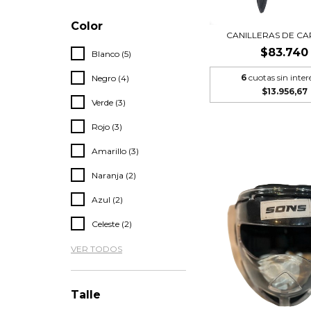
Color
CANILLERAS DE C
$83.740
Blanco (5)
6
cuotas sin inter
Negro (4)
$13.956,67
Verde (3)
Rojo (3)
Amarillo (3)
Naranja (2)
Azul (2)
Celeste (2)
VER TODOS
Talle