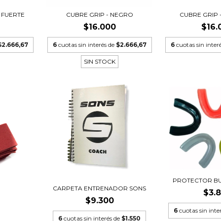
 FUERTE
CUBRE GRIP - NEGRO
CUBRE GRIP 
$16.000
$16.
$2.666,67
6
cuotas sin interés de
$2.666,67
6
cuotas sin inter
SIN STOCK
PROTECTOR BUC
CARPETA ENTRENADOR SONS
$3.
$9.300
6
cuotas sin inte
6
cuotas sin interés de
$1.550