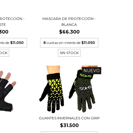
ROTECCIÓN -
MASCARA DE PROTECCIÓN -
STE
BLANCA
300
$66.300
erés de
$11.050
6
cuotas sin interés de
$11.050
TOCK
SIN STOCK
NUEVO
GUANTES INVERNALES CON GRIP
$31.500