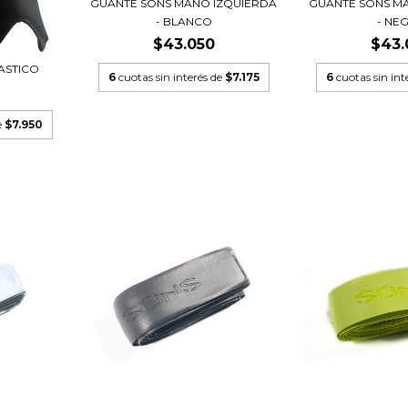
GUANTE SONS MANO IZQUIERDA
GUANTE SONS M
- BLANCO
- NE
$43.050
$43.
ASTICO
6
cuotas sin interés de
$7.175
6
cuotas sin int
e
$7.950