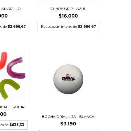
- AMARILLO
CUBRE GRIP - AZUL
000
$16.000
és de
$2.666,67
6
cuotas sin interés de
$2.666,67
AL - SR & JR
800
BOCHA DRIAL LISA - BLANCA
$3.190
rés de
$633,33