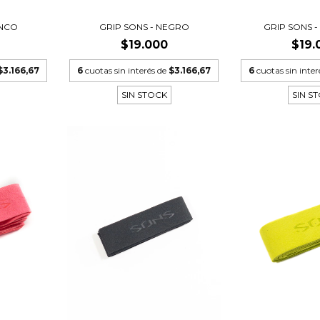
ANCO
GRIP SONS - NEGRO
GRIP SONS 
$19.000
$19.
$3.166,67
6
cuotas sin interés de
$3.166,67
6
cuotas sin inter
SIN STOCK
SIN S