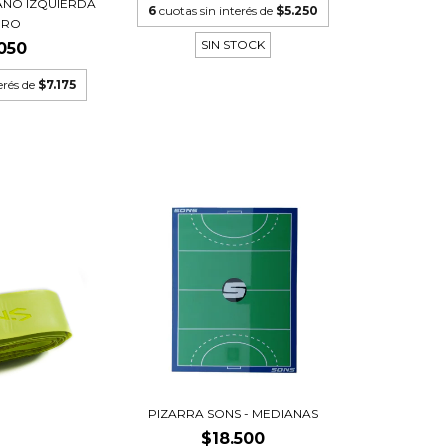
ANO IZQUIERDA
6
cuotas sin interés de
$5.250
GRO
SIN STOCK
050
erés de
$7.175
PIZARRA SONS - MEDIANAS
$18.500