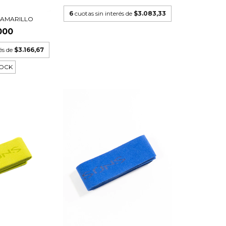
6
cuotas sin interés de
$3.083,33
- AMARILLO
000
és de
$3.166,67
TOCK