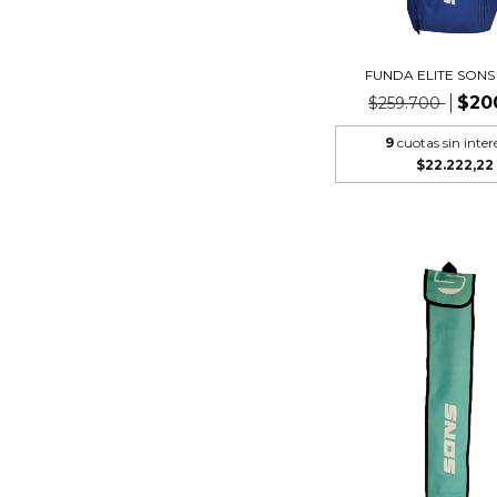
FUNDA ELITE SONS
$20
$259.700
9
cuotas sin inter
$22.222,22