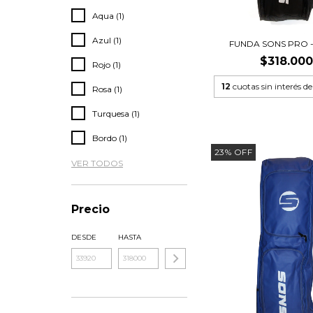
Aqua (1)
Azul (1)
FUNDA SONS PRO -
$318.000
Rojo (1)
12
cuotas sin interés d
Rosa (1)
Turquesa (1)
Bordo (1)
23
%
OFF
VER TODOS
Precio
DESDE
HASTA