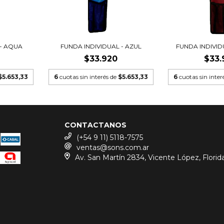
 - AQUA
FUNDA INDIVIDUAL - AZUL
FUNDA INDIVI
$33.920
$33.
$5.653,33
6
cuotas sin interés de
$5.653,33
6
cuotas sin inter
CONTACTANOS
(+54 9 11) 5118-7575
ventas@sons.com.ar
Av. San Martín 2834, Vicente López, Florid