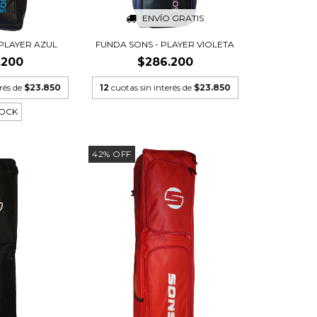
ENVÍO GRATIS
 PLAYER AZUL
FUNDA SONS - PLAYER VIOLETA
.200
$286.200
erés de
$23.850
12
cuotas sin interés de
$23.850
TOCK
42
%
OFF