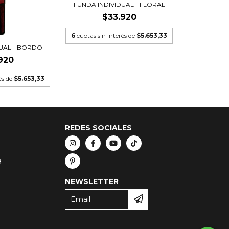
FUNDA INDIVIDUAL - FLORAL
$33.920
6
cuotas sin interés de
$5.653,33
DUAL - BORDO
920
és de
$5.653,33
REDES SOCIALES
a
NEWSLETTER