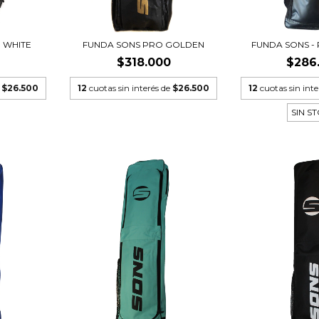
 WHITE
FUNDA SONS PRO GOLDEN
FUNDA SONS -
$318.000
$286
e
$26.500
12
cuotas sin interés de
$26.500
12
cuotas sin int
SIN S