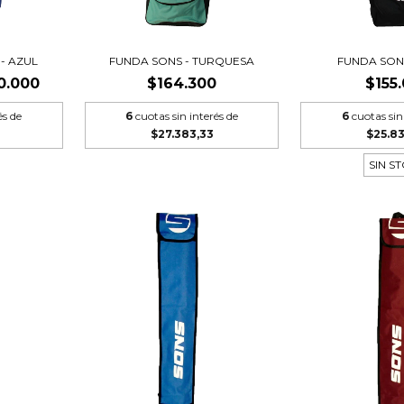
 - AZUL
FUNDA SONS - TURQUESA
FUNDA SON
0.000
$164.300
$155
és de
6
cuotas sin interés de
6
cuotas sin
$27.383,33
$25.8
SIN S