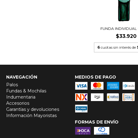
FUNDA INDIVIDUAL
$33.920
6
cuotas sin interés de
NAVEGACIÓN
MEDIOS DE PAGO
Palos
Fundas & Mochilas
Indumentaria
Accesorios
Garantías y devoluciones
Información Mayoristas
FORMAS DE ENVÍO