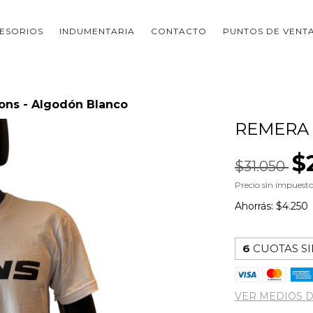
ESORIOS
INDUMENTARIA
CONTACTO
PUNTOS DE VENT
ons - Algodón Blanco
REMERA 
$
$31.050
Precio sin impuest
Ahorrás:
$4.250
6
CUOTAS SI
VER MEDIOS 