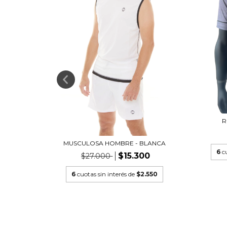
R
NEGRA
MUSCULOSA HOMBRE - BLANCA
6
c
$15.300
$27.000
50
6
cuotas sin interés de
$2.550