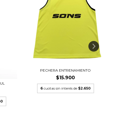
PECHERA ENTRENAMIENTO
REME
$15.900
ZUL
6
cuotas sin interés de
$2.650
6
cu
50