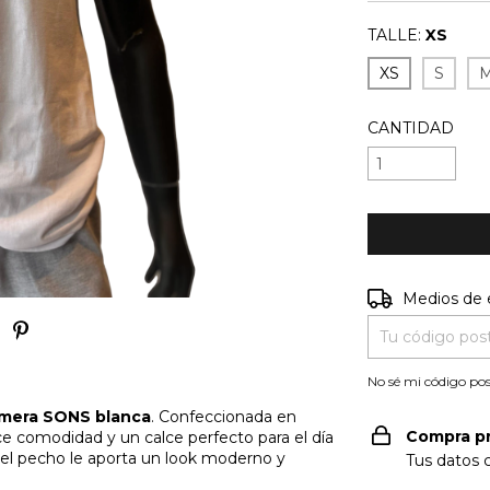
TALLE:
XS
XS
S
CANTIDAD
Entregas para e
Medios de 
No sé mi código pos
mera SONS blanca
. Confeccionada en
Compra p
ce comodidad y un calce perfecto para el día
el pecho le aporta un look moderno y
Tus datos 