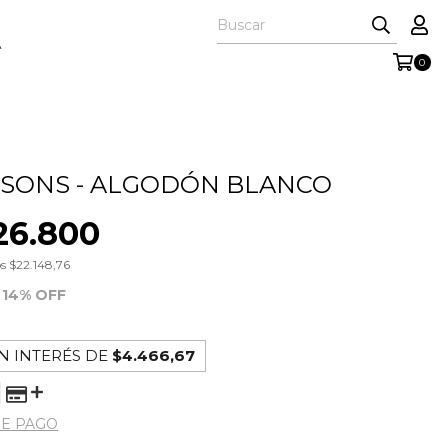
A
0
SONS - ALGODÓN BLANCO
26.800
os
$22.148,76
14
% OFF
N INTERÉS DE
$4.466,67
DE PAGO