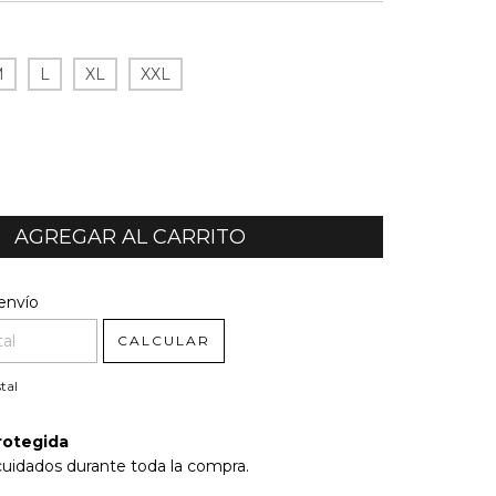
M
L
XL
XXL
l CP:
CAMBIAR CP
envío
CALCULAR
tal
rotegida
cuidados durante toda la compra.