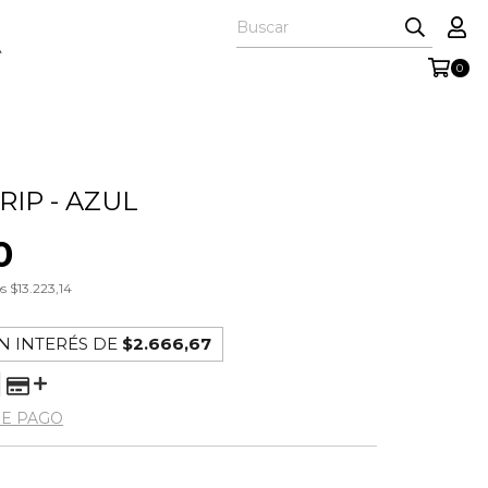
A
0
RIP - AZUL
0
os
$13.223,14
N INTERÉS DE
$2.666,67
DE PAGO