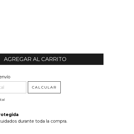
l CP:
CAMBIAR CP
envío
CALCULAR
tal
rotegida
cuidados durante toda la compra.