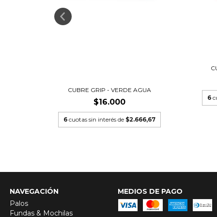
6,67
C
CUBRE GRIP - VERDE AGUA
6
c
$16.000
6
cuotas sin interés de
$2.666,67
NAVEGACIÓN
MEDIOS DE PAGO
Palos
Fundas & Mochilas