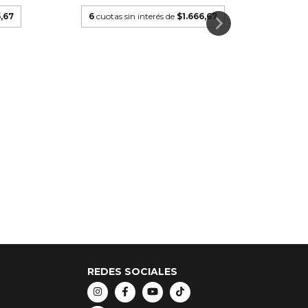
,67
6
cuotas sin interés de
$1.666,67
6
cu
REDES SOCIALES